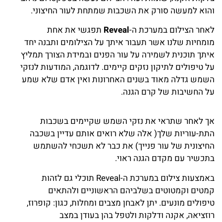
והוא למעשה סורק את השכבות שמתחת לעור החיצוני.
לאחר הצילום במערכת ה-
Reveal
תפגשי את אחת
מומחיות שלנו אשר תעבור איתך על הצילומים ותבנה יחד
איתך תוכנית לשמירה על עור הפנים ובמידת הצורך תמליץ
על טיפולים לתיקון נזקים קיימים. לדוגמה, המודעות לנזקי
השמש גדלה מאוד בשנים האחרונות ואין אדם שלא שמע
על החשיבות של קרם הגנה.
אך לאחר שתראי את נזקי השמש שקיימים בשכבות
התת-עוריות שלך( אלה שלא רואים אותם עדיין בשכבה
החיצונית של עור פנייך) את כבר לא תשכחי להשתמש
בתכשיר עם מקדם הגנה ראוי.
באמצעות צילום במערכת ה-Reveal תוכלי גם לזהות
קמטים וקמטוטים בשלביהם הראשוניים ולהתאים
טיפולים מונעים. יתן לאבחן מצבים ומחלות, כגון: קופרוז,
רוזציאה, אקנה ודלקות ולטפל בהן בעודן במצב