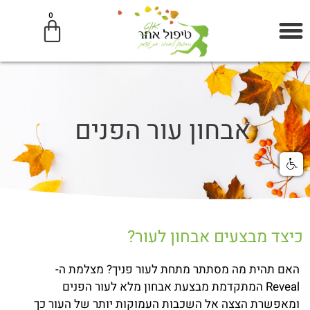
0
קליניקת טיפול אחר | קוסמטיקאית P.M.E גליל עליון — MORPHEUS8, HIFU, TIXEL
הצערת העור — אנטי-אייג'ינג | קוסמטיקאית P.M.E גליל
הסרת שיער בלייזר — קבע תור | קליניקת טיפול אחר, גליל
טיפולי פנים — ניקוי, הזנה ובהירות | קליניקת טיפול אחר, גליל עליון
בעיות עור — אקנה, פיגמנטציה, קמטים, יובש | קליניקת טיפול אחר
אבחון עור הפנים
כיצד מבצעים אבחון לעור?
האם תהית מה מסתתר מתחת לעור פניך? מצלמת ה-
Reveal המתקדמת מבצעת אבחון מלא לעור הפנים
ומאפשרת הצצה אל השכבות העמוקות יותר של העור כך