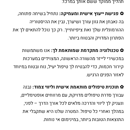
תהליך ממוקד ששם אותך במרכז:
✿ פגישת ייעוץ אישית ומעמיקה:
נתחיל בשיחה פתוחה,
בה נאבחן את גוון עורך ושיערך, נבין את ההיסטוריה
ההורמונלית שלך ואת ציפיותייך. רק כך נוכל להתאים לך את
הפתרון המדויק והבטוח ביותר.
✿ טכנולוגיה מתקדמת שמותאמת לך:
אנו משתמשות
במכשירי לייזר מהשורה הראשונה, המצוידים במערכות
קירור חכמות, כדי להבטיח לך טיפול יעיל, נוח ובטוח במיוחד
לאזור הפנים הרגיש.
✿ תוכנית טיפולים מותאמת אישית וליווי צמוד:
נבנה
עבורך סדרת טיפולים מדויקת, עם מרווחים אופטימליים,
ונעניק לך ליווי והדרכה מלאים לכל אורך הדרך – לפני,
במהלך ואחרי כל טיפול. המטרה שלנו היא שתקבלי את
התוצאות הטובות ביותר, במינימום אי נוחות.