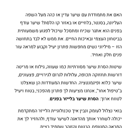
האם את מתמודדת עם שיער עדין או כהה מעל השפה
העליונה, בסנטר, בלחיים או באזור קו הלסת? שיער עודף
בפנים הוא אתגר שכיח ומתסכל שיכול לפגוע משמעותית
בביטחון העצמי ובאיכות החיים. את ממש לא לבד בתחושה
הזו – מיליוני נשים מחפשות פתרון יעיל וקבוע למראה עור
פנים חלק ואחיד.
שיטות הסרת שיער מסורתיות כמו שעווה, גילוח או מריטה
דורשות תחזוקה תכופה, עלולות לגרום לגירויים, פצעונים,
שיער כלוא ופיגמנטציה. החדשות המעודדות הן שאצלנו
ב"טיפול אחר", אנחנו מציעות לך פתרון מהפכני, בטוח ויעיל
לטווח ארוך:
הסרת שיער בלייזר בפנים
.
בואי נצלול לעומק ונבין איך טכנולוגיית הלייזר המתקדמת
יכולה לשחרר אותך מהדאגה לשיער עודף, ולהחזיר לך את
המראה המטופח, הבטוח והזוהר שתמיד רצית.