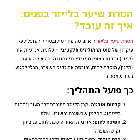
הסרת שיער בלייזר בפנים:
איך זה עובד?
הסרת שיער בלייזר
היא שיטה מודרנית ובטוחה הפועלת על
עיקרון של
פוטותרמוליזיס סלקטיבי
– כלומר, אנרגיית אור
(לייזר) נספגת באופן ספציפי בפיגמנט הכהה של השיער
(מלנין), הופכת לחום, והורסת את זקיק השערה, מבלי לפגוע
בעור שמסביב.
כך פועל התהליך:
קליטת אנרגיה:
קרן הלייזר מועברת דרך העור ונספגת
בפיגמנט המלנין שבשערה ובשורש שלה.
הפיכה לחום:
אנרגיית האור הופכת לחום עז בתוך
זקיק השערה.
הרס הזקיק:
החום פוגע באופן בלתי הפיך בתאים