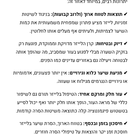
יתרונות רבים, במיוחד לאזור זה:
✔ תוצאות לטווח ארוך (ולרוב קבועות):
בניגוד לשיטות
זמניות, לייזר מציע פתרון שמפחית משמעותית את כמות
השיער לצמיתות, ולעיתים אף מעלים אותו לחלוטין.
✔ דיוק ובטיחות:
קרן הלייזר מדויקת וממוקדת, פוגעת רק
בזקיק השערה מבלי לפגוע בעור שמסביב, מה שהופך אותה
לבטוחה ויעילה גם באזורים עדינים כמו הפנים.
✔ מניעת שיער כלוא וגירויים:
אין יותר פצעונים, אדמומיות
או גירויים הנגרמים מגילוח או שעווה.
✔ עור חלק ומרקם אחיד:
הטיפול בלייזר תורם גם לשיפור
כללי של מראה העור, הופך אותו חלק יותר ואף יכול לסייע
בטשטוש פיגמנטציה קלה כתוצאה משיטות הסרה קודמות.
✔ חיסכון בזמן ובכסף:
בטווח הארוך, הסרת שיער בלייזר
חוסכת זמן יקר והוצאות על טיפולי הסרה חוזרים.