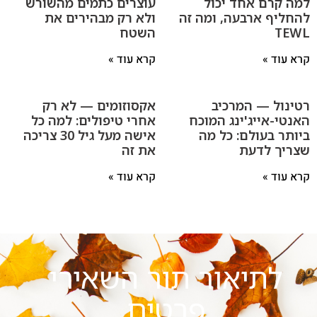
למה קרם אחד יכול
עוצרים כתמים מהשורש
להחליף ארבעה, ומה זה
ולא רק מבהירים את
TEWL
השטח
קרא עוד »
קרא עוד »
רטינול — המרכיב
אקסוזומים — לא רק
האנטי-אייג'ינג המוכח
אחרי טיפולים: למה כל
ביותר בעולם: כל מה
אישה מעל גיל 30 צריכה
שצריך לדעת
את זה
קרא עוד »
קרא עוד »
לתיאור תור השאירי
פרטים