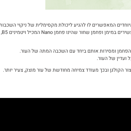
יוחדים המאפשרים לו להגיע ליכולת מקסימלית של ניקוי השכבות 
ן Nano המכיל ויטמינים B3 ,B5, חומצות אמינו ומגוון של
הפחמן ומסירות אותם ביחד עם השכבה המתה של העור.
 ועדין של העור.
ור הקולגן ובכך מעודד צמיחה מחודשת של עור מוצק, צעיר יותר.