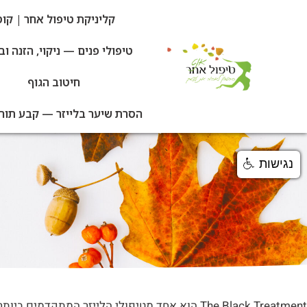
קליניקת טיפול אחר | קוסמטיקאית P.M.E גליל עליון — 
טיפולי פנים — ניקוי, הזנה וב
חיטוב הגוף
הסרת שיער בלייזר — קבע תור |
נגישות
The Black Treatment הוא אחד מטיפולי הלייזר המתקד