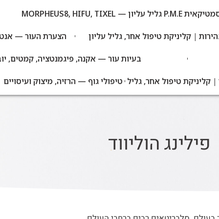
MORPHEUS8, HIFU, TIXEL
הירות | קליניקת טיפול אחר, גליל עליון
הצערת העור — אנטי-אייג
בעיות עור — אקנה, פיגמנטציה, קמטים, יו
 קליניקת טיפול אחר, גליל
טיפולי גוף — הרזיה, מיצוק ועיסויים |
פילינג הוליווד
מים ביותר בעולם. סלבריטאים רבים ברחבי העולם