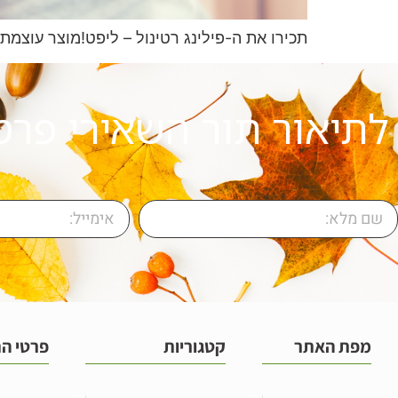
תכירו את ה-פילינג רטינול – ליפט!מוצר עוצמת
לתיאור תור השאירי פרט
מפת האתר
קטגוריות
פרטי ה