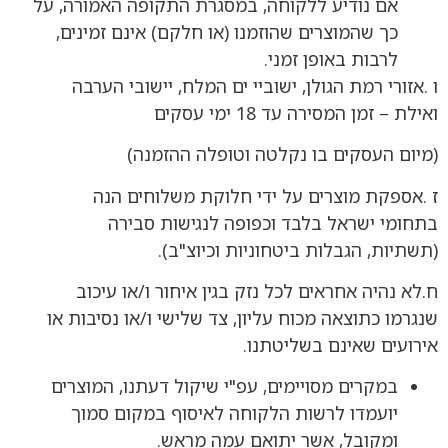
אם נודיע ללקוחה, במסגרת התקופה האמורה, על
כך שהמוצרים שהוזמנו (או חלקם) אינם זמינים,
לרבות באופן זמני.
ו .אזורי רמת הגולן, ישוביי ים המלח, יישובי הערבה
ואילת – זמן המסירה עד 18 ימי עסקים
(מיום העסקים בו נקלטה וטופלה ההזמנה)
ז .אספקת מוצרים על ידי חלוקת משלוחים הנה
בתחומי ישראל בלבד וכפופה לנגישות סבירה
(תשתיות, הגבלות ביטחוניות וכיוצ"ב).
ח.לא נהיה אחראים לכל נזק בגין איחור ו/או עיכוב
שנגרמו כתוצאה מכוח עליון, צד שלישי ו/או נסיבות או
אירועים שאינם בשליטתנו.
במקרים מסויימים, עפ"י שיקול דעתנו, המוצרים
יועמדו לרשות הלקוחה לאיסוף במקום סמוך
ומקובל, אשר יתואם עמה מראש.