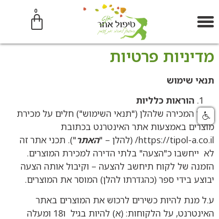
0
מדיניות פרטיות
קליניקת טיפול אחר | קוסמטיקאית P.M.E גליל עליון — MORPHEUS8, HIFU, TIXEL
הצערת העור — אנטי-אייג'ינג | קוסמטיקאית P.M.E גליל
הסרת שיער בלייזר — קבע תור | קליניקת טיפול אחר, גליל
טיפולי פנים — ניקוי, הזנה ובהירות | קליניקת טיפול אחר, גליל עליון
בעיות עור — אקנה, פיגמנטציה, קמטים, יובש | קליניקת טיפול אחר
תנאי שימוש
הוראות כלליות
תנאי המכירה שלהלן ("תנאי השימוש") חלים על מכירת
מוצרים באמצעות אתר האינטרנט בכתובת
https://tipol-a.co.il/ (להלן – "
האתר
"). תכני אתר זה
לא ייחשבו כ"הצעה" בלתי הדירה למכירת המוצרים.
הזמנה של לקוח תיחשב להצעה – וקיבול אותה הצעה
יבוצע בידי ספר (כהגדרתו להלן) המוסר את המוצרים.
ע.ל מנת להיות כשירים לרכוש את המוצרים באתר
האינטרנט, על הלקוחות: (א) להיות בגיל ו18 ומעלה