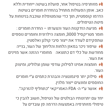
מזותרפיה בטיפול אחר, פועלת בשיטה ייחודית וללא
כאב. אופן הפעולות מתחיל בהחדרת חומרים בשיטת
הדרמו קוסמטית, תוך כדי שהמטופלת שוכבת בנינוחות על
מיטת הטיפולים.
מניעת הזדקנות העור והצערתו – החדרת חומרים :
חומר מטריקסיל 3000, חומצה הילרונית וחומרים נוספים
שתפקידם לעודד את ייצור סיבי קולגן ואלסטין.
שיפור ניכר במאזן הלחות והליחוך של העור, בנייה
מחודשת של כלי דם כתוצאה מחומרי ההזנה אשר מזינים
את העור.
חומצות אמינו לסילוק עודפי שומן וצלוליט, ומיצוק
העור.
סילוק יתר פיגמנטציה והבהרת כתמים ע״י חומרים
החוסמים ומונעים ייצור מלנין.
אושר ע״י ה- FDA האמריקאי ״כתחליף להזרקה״.
יחד עם יתרונותיו הבולטים של הטיפול, חשוב להבין כי
טיפולי מזותרפיה באמצעות הדרמה פן עובדים על