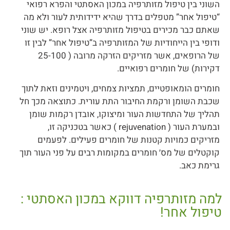
השוני בין טיפול מזותרפיה במכון האסתטי והפרא רפואי
“טיפול אחר” מטפלים בדרך שהיא ידידותית לעור ולא מה
שאתם כבר מכירים בטיפול מזותרפיה אצל רופא. יש שוני
ודופי בין הייחודיות של המזותרפיה ב”טיפול אחר” לבין זו
של הרופאים, אשר מזריקים הזרקה מרובה ( 25-100
דקירות) של חומרים רפואיים.
חומרים הומאופטיים, תמציות צמחים, ויטמינים וזאת לתוך
שכבת השומן ורקמת החיבור התת עורית. כתוצאה מכך חל
תהליך של התחדשות העור ומיצוקו, אובדן רקמות שומן
ובמערת העור ( rejuvenation ) כאשר בטכניקה זו,
מזריקים כמויות קטנות של חומרים פעילים. לפעמים
קוקטלים של מס׳ חומרים במקומות רבים על פני העור תוך
גרימת כאב.
למה מזותרפיה דווקא במכון האסתטי :
טיפול אחר!