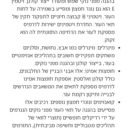
בהגנה מפני נזקי שמש ומעודד ייצור קולגן. ויטמין
E הוא גם נוגד חמצון ומסייע בשמירה על לחות
העור. ויטמיני B קבוצה חיוניים לתפקוד תקין של
תאי העור. החדרת ויטמינים ישירות לדרמיס
מספקת לעור את הדחיפה התזונתית לה הוא
זקוק.
מינרלים: מינרלים כמו אבץ, נחושת, וסלניום
משחקים תפקידים חשובים בתהליכים אנזימטיים
בעור, בייצור קולגן ובהגנה מפני נזקים.
חומצות אמינו: אלו אבני הבניין של החלבונים,
כולל קולגן ואלסטין. אספקת חומצות אמינו
לדרמיס מספקת לתאים את המשאבים הנדרשים
לבנייה ותיקון רקמת עור.
קואנזימים ונוגדי חמצון נוספים: רכיבים אלו
מסייעים בהגנה על תאי העור מפני נזקים הנגרמים
על ידי רדיקלים חופשיים (תוצרי לוואי של
תהליכים מטבוליים וחשיפה סביבתית), התורמים