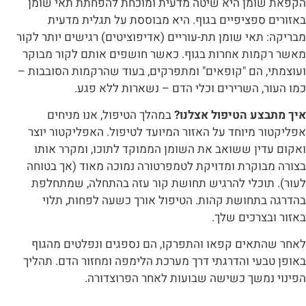
הקפאת שומן היא שיטה מדעית ומוכחת להפחתת תאי שומן
באזורים ספציפיים בגוף. היא מבוססת על תגלית מדעית
מבריקה: תאי שומן תת-עוריים (אדיפוציטים) רגישים יותר לקור
מאשר רקמות אחרות בגוף. כאשר חושפים אותם לקור מבוקר
ועוצמתי, הם "קופאים" ומתפרקים, בעוד שהרקמות הסובבות –
כמו העור, השרירים וכלי הדם – נשארות ללא פגע.
איך מתבצע הטיפול אצלנו?
במהלך הטיפול, אנו מניחים
אפליקטור מיוחד על האזור המיועד לטיפול. האפליקטור יוצר
ואקום עדין ששואב את השומן הממוקד לתוכו, ומקרר אותו
בצורה מבוקרת ומדויקת לטמפרטורה נמוכה מאוד (אך בטוחה
לעור). תוכלי להרגיש תחושת קור עזה בהתחלה, שמתחלפת
בהדרגה בתחושת קהות. הטיפול אורך כשעה לפחות, תלוי
באזור ובצרכים שלך.
לאחר שהתאים קפאו והתפרקו, הם נספגים ונפלטים מהגוף
באופן טבעי והדרגתי דרך מערכת הלימפה ומחזור הדם. תהליך
הפינוי נמשך כשישה שבועות לאחר הפרוצדורה.